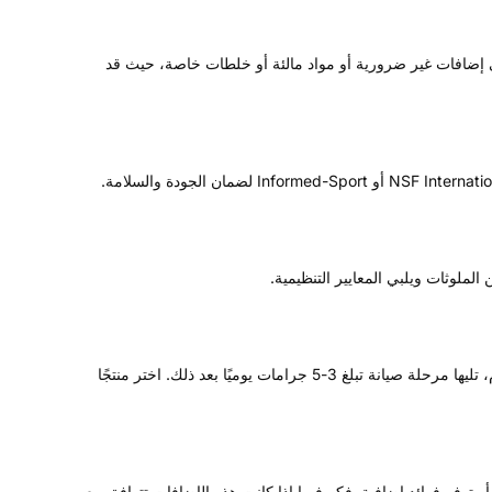
على إضافات غير ضرورية أو مواد مالئة أو خلطات خاصة، حيث قد
ضع في اعتبارك الجرعة وحجم الحصة الموصى بها لمسحوق الكرياتين. تشير معظم الدراسات إلى مرحلة تحميل تبلغ 20 جرامًا يوميًا لمدة 5-7 أيام، تليها مرحلة صيانة تبلغ 3-5 جرامات يوميًا بعد ذلك. اختر منتجًا
و توفر فوائد إضافية. فكر فيما إذا كانت هذه الإضافات تتوافق مع