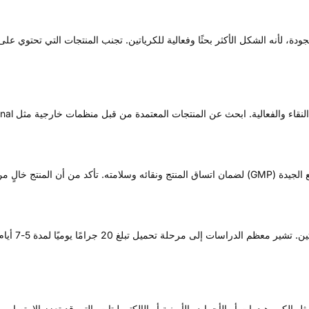
دة، لأنه الشكل الأكثر بحثًا وفعالية للكرياتين. تجنب المنتجات التي تحتوي 
نتجات المعتمدة من قبل منظمات خارجية مثل NSF International أو Informed-Sport لضمان الجودة والسلامة.
 المعايير التنظيمية.
الكربوهيدرات أو الأحماض الأمينية أو الإلكتروليتات، التي قد تعزز الامتصاص أ