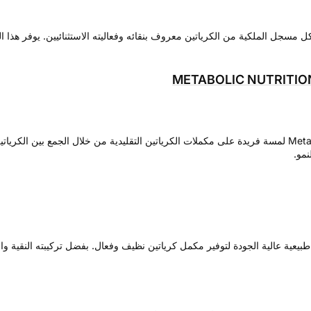
7Nutrition's Creatine C® بـ Creapure®، وهو شكل مسجل الملكية من الكرياتين معروف بنقائه وفعاليته ال
METABOLIC NUTRITION
يقدم C.G.P Creatine Glycerol Phosphate من Metabolic Nutrition لمسة فريدة على مكملات الكرياتين التقليد
نمو.