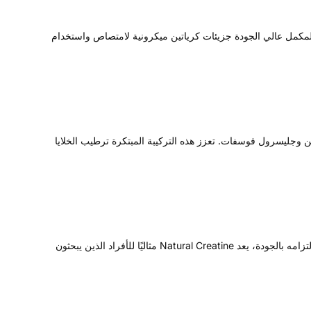
استثنائيين. يوفر هذا المكمل عالي الجودة جزيئات كرياتين ميكرونية لامتصاص واستخدام
ية من خلال الجمع بين الكرياتين وجليسرول فوسفات. تعزز هذه التركيبة المبتكرة ترطيب الخلايا
يتم الحصول على PVL's (Natural Series) Creatine من مكونات طبيعية عالية الجودة لتوفير مكمل كرياتين نظيف وفعال. بفضل تركيبته النقية والتزامه بالجودة، يعد Natural Creatine مثاليًا للأفراد الذين يبحثون