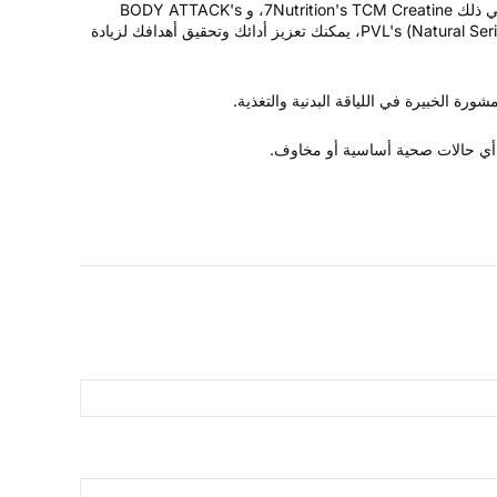
يعد اختيار مسحوق الكرياتين المناسب ضروريًا لزيادة القوة والطاقة ومكاسب العضلات إلى أقصى حد. مع أفضل خيارات Eli Well Nutrition، بما في ذلك 7Nutrition's TCM Creatine، و BODY ATTACK's
CREAZ POWDER، و 7Nutrition's Creatine Creapure®، و Metabolic Nutrition's C.G.P Creatine Glycerol Phosphate، و PVL's (Natural Series) Creatine، يمكنك تعزيز أدائك وتحقيق أهدافك لزيادة
 أي حالات صحية أساسية أو مخاوف.