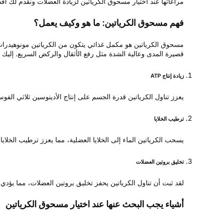
مراعاتها عند اختيار مسحوق الكرياتين لزيادة العضلات ونقدم لك أفضل الخيارات من Eli Well Nutrition لمسا
فهم مسحوق الكرياتين: ما هو وكيف يعمل؟
مسحوق الكرياتين هو مكمل غذائي يتكون من الكرياتين مونوهيدرات، و
قصيرة المدى وعالية الشدة مثل رفع الأثقال والركض السريع. إليك
زيادة إنتاج ATP
يعزز تناول الكرياتين قدرة الجسم على إنتاج الأدينوسين ثلاثي الفوسفات (ATP)، وهو العملة الأساسية للطاقة في الخلايا، مما يسمح بانقباضات عضلية أط
ترطيب الخلايا
يسحب الكرياتين الماء إلى الخلايا العضلية، مما يعزز ترطيب الخلاي
تخليق بروتين العضلات
لقد ثبت أن تناول الكرياتين يحفز تخليق بروتين العضلات، مما يؤدي 
أشياء يجب البحث عنها عند اختيار مسحوق الكرياتين